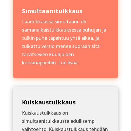
Simultaanitulkkaus
Laadukkaassa simultaani- eli
samanaikaistulkkauksessa puhujan ja
tulkin puhe tapahtuu yhtä aikaa, ja
tulkattu versio menee suoraan sitä
tarvitsevien kuulijoiden
korvanappeihin. Lue lisää!
Kuiskaustulkkaus
Kuiskaustulkkaus on
simultaanitulkkausta edullisempi
vaihtoehto. Kuiskaustulkkaus tehdään