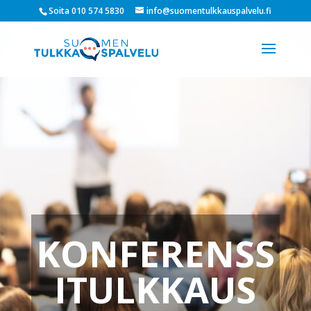
Soita 010 574 5830
info@suomentulkkauspalvelu.fi
KONFERENSS
ITULKKAUS