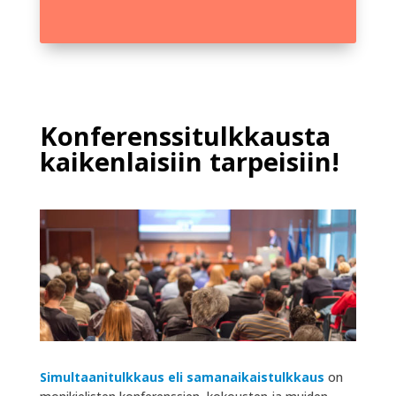
Konferenssitulkkausta
kaikenlaisiin tarpeisiin!
Simultaanitulkkaus
eli samanaikaistulkkaus
on