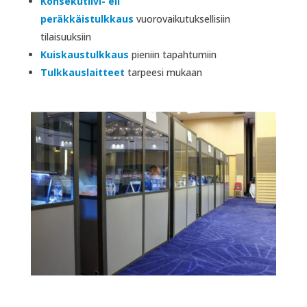
Konsekutiivi- eli
peräkkäistulkkaus
vuorovaikutuksellisiin
tilaisuuksiin
Kuiskaustulkkaus
pieniin tapahtumiin
Tulkkauslaitteet
tarpeesi mukaan