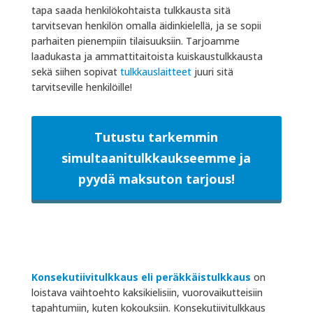
tapa saada henkilökohtaista tulkkausta sitä
tarvitsevan henkilön omalla äidinkielellä, ja se sopii
parhaiten pienempiin tilaisuuksiin. Tarjoamme
laadukasta ja ammattitaitoista kuiskaustulkkausta
sekä siihen sopivat
tulkkauslaitteet
juuri sitä
tarvitseville henkilöille!
Tutustu tarkemmin
simultaanitulkkaukseemme ja
pyydä maksuton tarjous!
Konsekutiivitulkkaus eli peräkkäistulkkaus
on
loistava vaihtoehto kaksikielisiin, vuorovaikutteisiin
tapahtumiin, kuten kokouksiin. Konsekutiivitulkkaus