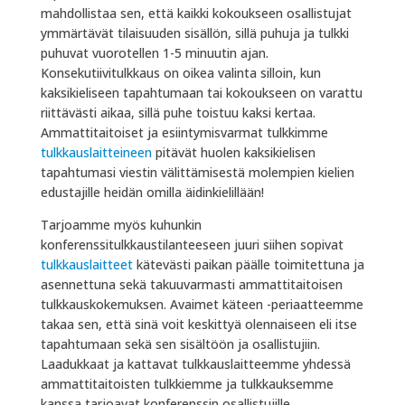
mahdollistaa sen, että kaikki kokoukseen osallistujat
ymmärtävät tilaisuuden sisällön, sillä puhuja ja tulkki
puhuvat vuorotellen 1-5 minuutin ajan.
Konsekutiivitulkkaus on oikea valinta silloin, kun
kaksikieliseen tapahtumaan tai kokoukseen on varattu
riittävästi aikaa, sillä puhe toistuu kaksi kertaa.
Ammattitaitoiset ja esiintymisvarmat tulkkimme
tulkkauslaitteineen
pitävät huolen kaksikielisen
tapahtumasi viestin välittämisestä molempien kielien
edustajille heidän omilla äidinkielillään!
Tarjoamme myös kuhunkin
konferenssitulkkaustilanteeseen juuri siihen sopivat
tulkkauslaitteet
kätevästi paikan päälle toimitettuna ja
asennettuna sekä takuuvarmasti ammattitaitoisen
tulkkauskokemuksen. Avaimet käteen -periaatteemme
takaa sen, että sinä voit keskittyä olennaiseen eli itse
tapahtumaan sekä sen sisältöön ja osallistujiin.
Laadukkaat ja kattavat tulkkauslaitteemme yhdessä
ammattitaitoisten tulkkiemme ja tulkkauksemme
kanssa tarjoavat konferenssin osallistujille