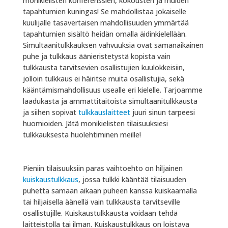
monikielisten konferenssien, kokousten ja muiden
tapahtumien kuningas! Se mahdollistaa jokaiselle
kuulijalle tasavertaisen mahdollisuuden ymmärtää
tapahtumien sisältö heidän omalla äidinkielellään.
Simultaanitulkkauksen vahvuuksia ovat samanaikainen
puhe ja tulkkaus äänieristetystä kopista vain
tulkkausta tarvitsevien osallistujien kuulokkeisiin,
jolloin tulkkaus ei häiritse muita osallistujia, sekä
kääntämismahdollisuus usealle eri kielelle. Tarjoamme
laadukasta ja ammattitaitoista simultaanitulkkausta
ja siihen sopivat
tulkkauslaitteet
juuri sinun tarpeesi
huomioiden. Jätä monikielisten tilaisuuksiesi
tulkkauksesta huolehtiminen meille!
Pieniin tilaisuuksiin paras vaihtoehto on hiljainen
kuiskaustulkkaus
, jossa tulkki kääntää tilaisuuden
puhetta samaan aikaan puheen kanssa kuiskaamalla
tai hiljaisella äänellä vain tulkkausta tarvitseville
osallistujille. Kuiskaustulkkausta voidaan tehdä
laitteistolla tai ilman. Kuiskaustulkkaus on loistava