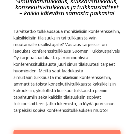
Simultaanitulkkaus, kuiskaustulkkaus,
konsekutiivitulkkaus ja tulkkauslaitteet
– kaikki kätevästi samasta paikasta!
Tarvitsetko tulkkausapua monikielisiin konferensseihin,
kaksikielisiin tilaisuuksiin tai tulkkausta vain
muutamalle osallistujalle? Vastaus tarpeisiisi on
laadukas konferenssitulkkaus! Suomen Tulkkauspalvelu
Oy tarjoaa laadukasta ja monipuolista
konferenssitulkkausta juuri sinun tilaisuutesi tarpeet
huomioiden. Meiltä saat laadukasta
simultaanitulkkausta monikielisiin konferensseihin,
ammattitaitoista konsekutiivitulkkausta kaksikielisiin
kokouksiin, yksilöllistä kuiskaustulkkausta pieniin
tapahtumiin sekä kaikkiin tilaisuuksiin sopivat
tulkkauslaitteet. Jatka lukemista, ja löydä juuri sinun
tarpeisiisi sopiva konferenssitulkkauksen muoto!