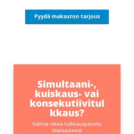
Pyydä maksuton tarjous
Simultaani-,
kuiskaus- vai
konsekutiivitul
kkaus?
Valitse oikea tulkkauspalvelu
tilaisuuteesi!