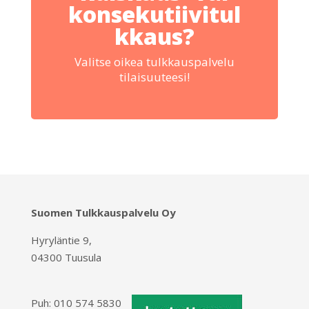
konsekutiivitul
kkaus?
Valitse oikea tulkkauspalvelu
tilaisuuteesi!
Suomen Tulkkauspalvelu Oy
Hyryläntie 9,
04300 Tuusula
Puh:
010 574 5830