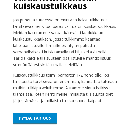
kuiskaustulkkaus
Jos puhetilaisuudessa on enintään kaksi tulkkausta
tarvitsevaa henkilöä, paras valinta on kuiskaustulkkaus.
Meidän kauttamme varaat kätevästi laadukkaan
kuiskaustulkkauksen, jossa tulkkimme kääntää
lähellään istuville ihmisille esiintyjän puhetta
samanaikaisesti kuiskaamalla tai hiljaisella äänellä.
Tarjoa kaikille tilaisuuteen osallistuville mahdollisuus
ymmärtää esityksiä omalla kielellään.
Kuiskaustulkkaus toimii parhaiten 1-2 henkilölle. Jos
tulkkausta tarvitsevia on enemmän, kannattaa tutustua
muihin tulkkipalveluihimme. Autamme sinua kaikissa
tilanteissa, joten kerro meille, millaista tilaisuutta olet
järjestämässä ja millaista tulkkausapua kaipaat!
PYYDÄ TARJOUS