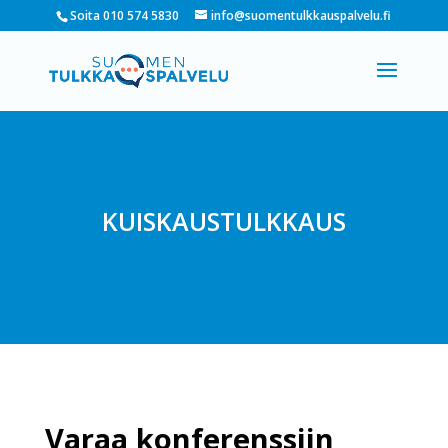
Soita 010 574 5830
info@suomentulkkauspalvelu.fi
KUISKAUSTULKKAUS
Varaa konferenssiin