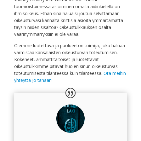
tuomioistuimessa asioiminen omalla äidinkielellä on
ihmisoikeus. Ethän sinä haluaisi joutua selvittämään
oikeusturvasi kannalta kriittisiä asioita ymmärtämättä
täysin niiden sisältöä? Oikeustulkkauksen osalta
väärinymmärryksiin ei ole varaa.
Olemme luotettava ja puolueeton toimija, joka haluaa
varmistaa kansalaisten oikeusturvan toteutumisen.
Kokeneet, ammattitaitoiset ja luotettavat
oikeustulkkimme pitävät huolen sinun oikeusturvasi
toteutumisesta tilanteessa kuin tilanteessa.
Ota meihin
yhteyttä jo tänään!