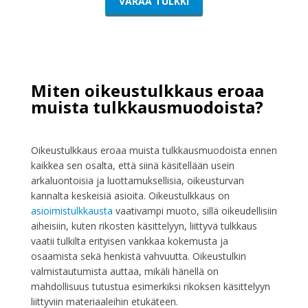
VARAA TULKKI
Miten oikeustulkkaus eroaa
muista tulkkausmuodoista?
Oikeustulkkaus eroaa muista tulkkausmuodoista ennen
kaikkea sen osalta, että siinä käsitellään usein
arkaluontoisia ja luottamuksellisia, oikeusturvan
kannalta keskeisiä asioita. Oikeustulkkaus on
asioimistulkkausta
vaativampi muoto, sillä oikeudellisiin
aiheisiin, kuten rikosten käsittelyyn, liittyvä tulkkaus
vaatii tulkilta erityisen vankkaa kokemusta ja
osaamista sekä henkistä vahvuutta. Oikeustulkin
valmistautumista auttaa, mikäli hänellä on
mahdollisuus tutustua esimerkiksi rikoksen käsittelyyn
liittyviin materiaaleihin etukäteen.