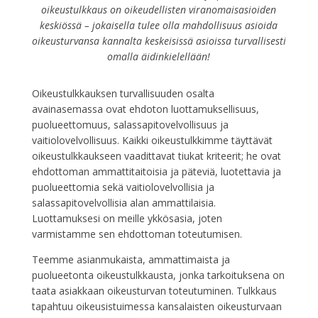
oikeustulkkaus on oikeudellisten viranomaisasioiden
keskiössä – jokaisella tulee olla mahdollisuus asioida
oikeusturvansa kannalta keskeisissä asioissa turvallisesti
omalla äidinkielellään!
Oikeustulkkauksen turvallisuuden osalta
avainasemassa ovat ehdoton luottamuksellisuus,
puolueettomuus, salassapitovelvollisuus ja
vaitiolovelvollisuus. Kaikki oikeustulkkimme täyttävät
oikeustulkkaukseen vaadittavat tiukat kriteerit; he ovat
ehdottoman ammattitaitoisia ja päteviä, luotettavia ja
puolueettomia sekä vaitiolovelvollisia ja
salassapitovelvollisia alan ammattilaisia.
Luottamuksesi on meille ykkösasia, joten
varmistamme sen ehdottoman toteutumisen.
Teemme asianmukaista, ammattimaista ja
puolueetonta oikeustulkkausta, jonka tarkoituksena on
taata asiakkaan oikeusturvan toteutuminen. Tulkkaus
tapahtuu oikeusistuimessa kansalaisten oikeusturvaan