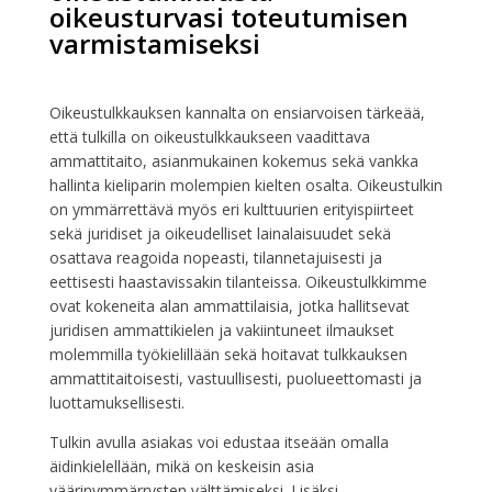
oikeusturvasi toteutumisen
varmistamiseksi
Oikeustulkkauksen kannalta on ensiarvoisen tärkeää,
että tulkilla on oikeustulkkaukseen vaadittava
ammattitaito, asianmukainen kokemus sekä vankka
hallinta kieliparin molempien kielten osalta. Oikeustulkin
on ymmärrettävä myös eri kulttuurien erityispiirteet
sekä juridiset ja oikeudelliset lainalaisuudet sekä
osattava reagoida nopeasti, tilannetajuisesti ja
eettisesti haastavissakin tilanteissa. Oikeustulkkimme
ovat kokeneita alan ammattilaisia, jotka hallitsevat
juridisen ammattikielen ja vakiintuneet ilmaukset
molemmilla työkielillään sekä hoitavat tulkkauksen
ammattitaitoisesti, vastuullisesti, puolueettomasti ja
luottamuksellisesti.
Tulkin avulla asiakas voi edustaa itseään omalla
äidinkielellään, mikä on keskeisin asia
väärinymmärrysten välttämiseksi. Lisäksi