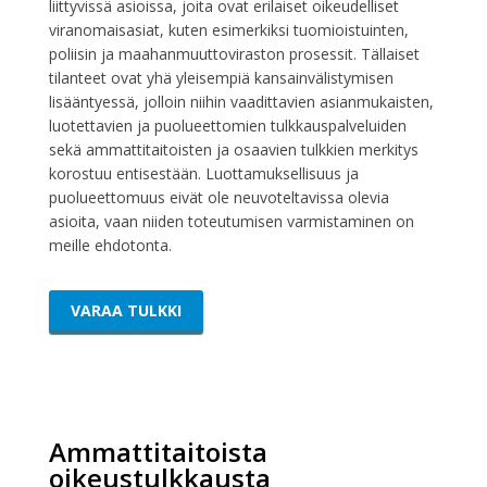
liittyvissä asioissa, joita ovat erilaiset oikeudelliset
viranomaisasiat, kuten esimerkiksi tuomioistuinten,
poliisin ja maahanmuuttoviraston prosessit. Tällaiset
tilanteet ovat yhä yleisempiä kansainvälistymisen
lisääntyessä, jolloin niihin vaadittavien asianmukaisten,
luotettavien ja puolueettomien tulkkauspalveluiden
sekä ammattitaitoisten ja osaavien tulkkien merkitys
korostuu entisestään. Luottamuksellisuus ja
puolueettomuus eivät ole neuvoteltavissa olevia
asioita, vaan niiden toteutumisen varmistaminen on
meille ehdotonta.
VARAA TULKKI
Ammattitaitoista
oikeustulkkausta