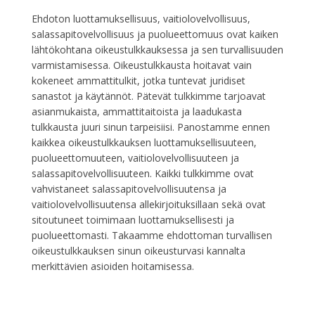
Ehdoton luottamuksellisuus, vaitiolovelvollisuus,
salassapitovelvollisuus ja puolueettomuus ovat kaiken
lähtökohtana oikeustulkkauksessa ja sen turvallisuuden
varmistamisessa. Oikeustulkkausta hoitavat vain
kokeneet ammattitulkit, jotka tuntevat juridiset
sanastot ja käytännöt. Pätevät tulkkimme tarjoavat
asianmukaista, ammattitaitoista ja laadukasta
tulkkausta juuri sinun tarpeisiisi. Panostamme ennen
kaikkea oikeustulkkauksen luottamuksellisuuteen,
puolueettomuuteen, vaitiolovelvollisuuteen ja
salassapitovelvollisuuteen. Kaikki tulkkimme ovat
vahvistaneet salassapitovelvollisuutensa ja
vaitiolovelvollisuutensa allekirjoituksillaan sekä ovat
sitoutuneet toimimaan luottamuksellisesti ja
puolueettomasti. Takaamme ehdottoman turvallisen
oikeustulkkauksen sinun oikeusturvasi kannalta
merkittävien asioiden hoitamisessa.