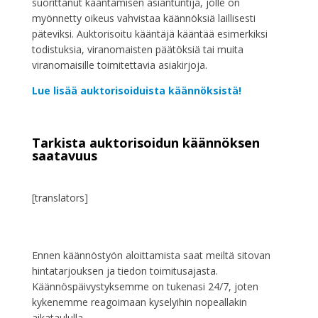
suorittanut kääntämisen asiantuntija, jolle on
myönnetty oikeus vahvistaa käännöksiä laillisesti
päteviksi. Auktorisoitu kääntäjä kääntää esimerkiksi
todistuksia, viranomaisten päätöksiä tai muita
viranomaisille toimitettavia asiakirjoja.
Lue lisää auktorisoiduista käännöksistä!
Tarkista auktorisoidun käännöksen
saatavuus
[translators]
Ennen käännöstyön aloittamista saat meiltä sitovan
hintatarjouksen ja tiedon toimitusajasta.
Käännöspäivystyksemme on tukenasi 24/7, joten
kykenemme reagoimaan kyselyihin nopeallakin
aikataululla.