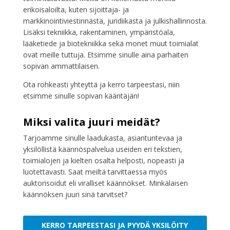
erikoisaloilta, kuten sijoittaja- ja
markkinointiviestinnästä, juridiikasta ja julkishallinnosta.
Lisäksi tekniikka, rakentaminen, ympäristöala,
lääketiede ja biotekniikka sekä monet muut toimialat
ovat meille tuttuja. Etsimme sinulle aina parhaiten
sopivan ammattilaisen.
Ota rohkeasti yhteyttä ja kerro tarpeestasi, niin
etsimme sinulle sopivan kääntäjän!
Miksi valita juuri meidät?
Tarjoamme sinulle laadukasta, asiantuntevaa ja
yksilöllistä käännöspalvelua useiden eri tekstien,
toimialojen ja kielten osalta helposti, nopeasti ja
luotettavasti. Saat meiltä tarvittaessa myös
auktorisoidut eli viralliset käännökset. Minkälaisen
käännöksen juuri sinä tarvitset?
KERRO TARPEESTASI JA PYYDÄ YKSILÖITY