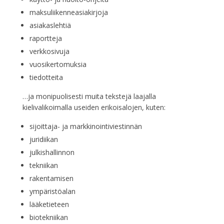
maksuliikenneasiakirjoja
asiakaslehtiä
raportteja
verkkosivuja
vuosikertomuksia
tiedotteita
…ja monipuolisesti muita tekstejä laajalla
kielivalikoimalla useiden erikoisalojen, kuten:
sijoittaja- ja markkinointiviestinnän
juridiikan
julkishallinnon
tekniikan
rakentamisen
ympäristöalan
lääketieteen
biotekniikan