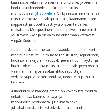
käännöspalvelu viranomaisille ja yrityksille, ja teemme
laadukkaita käännöksiä ja kielentarkistuksia
monipuolisesti
yli 80 kielellä
. Oli kyseessä mikä tahansa
teksti, verkkosivu, asiakirja tai esite, käännämme sen
näppärästi ja luotettavasti yksilöllisten tarpeidesi
mukaisesti. Monipuolinen käännöspalvelumme toimii
joustavasti 24/7 ja on valmiina auttamaan kattavasti
ympäri Suomen.
Käännöspalvelumme tarjoaa laadukkaat käännökset
monipuolisesti muun muassa todistusten, sopimusten,
huolinta-asiakirjojen, kauppakirjeenvaihdon, käyttö- ja
huolto-ohjeiden sekä maksuliikenneasiakirjojen osalta.
Käännämme myös asiakaslehtiä, raportteja,
verkkosivuja, vuosikertomuksia, tiedotteita ja muita
tekstejä.
Asiantuntevilla kääntäjillämme on kokemusta monilta
erikoisaloilta, kuten sijoittaja- ja
markkinointiviestinnästä, juridiikasta sekä
julkishallinnosta. Lisäksi tekniikka, rakentaminen,