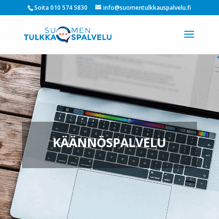
Soita 010 574 5830
info@suomentulkkauspalvelu.fi
KÄÄNNÖSPALVELU