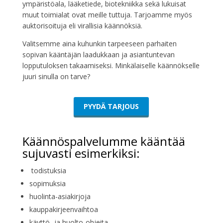
ympäristöala, lääketiede, biotekniikka sekä lukuisat
muut toimialat ovat meille tuttuja. Tarjoamme myös
auktorisoituja eli virallisia käännöksiä.
Valitsemme aina kuhunkin tarpeeseen parhaiten
sopivan kääntäjän laadukkaan ja asiantuntevan
lopputuloksen takaamiseksi. Minkälaiselle käännökselle
juuri sinulla on tarve?
PYYDÄ TARJOUS
Käännöspalvelumme kääntää
sujuvasti esimerkiksi:
todistuksia
sopimuksia
huolinta-asiakirjoja
kauppakirjeenvaihtoa
käyttö- ja huolto-ohjeita