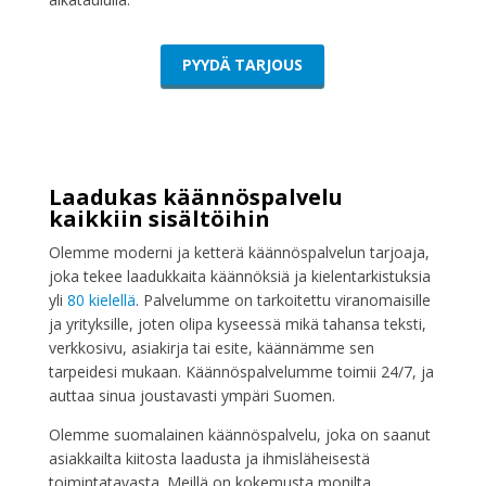
PYYDÄ TARJOUS
Laadukas käännöspalvelu
kaikkiin sisältöihin
Olemme moderni ja ketterä käännöspalvelun tarjoaja,
joka tekee laadukkaita käännöksiä ja kielentarkistuksia
yli
80 kielellä
. Palvelumme on tarkoitettu viranomaisille
ja yrityksille, joten olipa kyseessä mikä tahansa teksti,
verkkosivu, asiakirja tai esite, käännämme sen
tarpeidesi mukaan. Käännöspalvelumme toimii 24/7, ja
auttaa sinua joustavasti ympäri Suomen.
Olemme suomalainen käännöspalvelu, joka on saanut
asiakkailta kiitosta laadusta ja ihmisläheisestä
toimintatavasta. Meillä on kokemusta monilta