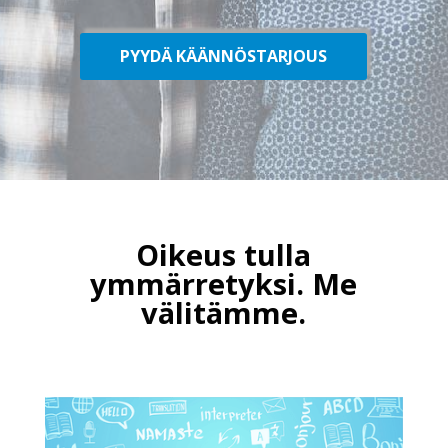
PYYDÄ KÄÄNNÖSTARJOUS
Oikeus tulla
ymmärretyksi. Me
välitämme.