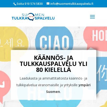
Soita 010 574 5830
info@suomentulkkauspalvelu.fi
KÄÄNNÖS- JA
TULKKAUSPALVELU YLI
80 KIELELLÄ
Laadukasta ja ammattitaitoista käännös- ja
tulkkipalvelua viranomaisille ja yrityksille
ympäri
Suomen
.