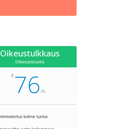
Oikeustulkkaus
Oikeusistunto
76
€
/
h
nimiveloitus kolme tuntia