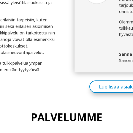
issä yleisötilaisuuksissa ja
tarjou
onnist
ilaisiin tarpeisiin, kuten
Olemme
iin sekä erilaisen asioimisen
tulkkau
kipalvelu on tarkoitettu niin
hyvästä
tahoja voivat olla esimerkiksi
nottokeskukset,
kolaisneuvontapalvelut.
Sanna
Sanom
 tulkkipalvelua ympäri
 erittäin tyytyväisiä.
Lue lisää asi
PALVELUMME