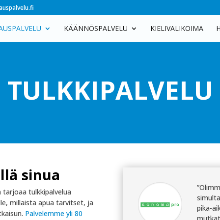
uspalvelu.fi
AUSPALVELU
KÄÄNNÖSPALVELU
KIELIVALIKOIMA
TULKKIPALVELU
llä sinua
”Olimm
tarjoaa tulkkipalvelua
simult
e, millaista apua tarvitset, ja
pika-ai
tkaisun.
Palvelemme yli 80
mutkat