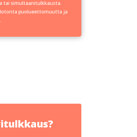
a tai simultaanitulkkausta.
hdotonta puolueettomuutta ja
.
vitulkkaus?