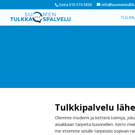
Soita 010 574 5830
info@suomentulkka
TULKK
Tulkkipalvelu lähe
Olemme moderni ja ketterä toimija, joka 
asiakkaan tarpeita kuunnellen. Kerro meill
me etsimme sinulle tarpeisiisi sopivan ra