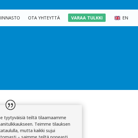
HINNASTO
OTA YHTEYTTÄ
VARAA TULKKI
EN
e tyytyväisiä teiltä tilaamaamme
aanitulkkaukseen. Teimme tilauksen
kataululla, mutta kaikki sujui
tomasti – saimme teiltä nopeasti