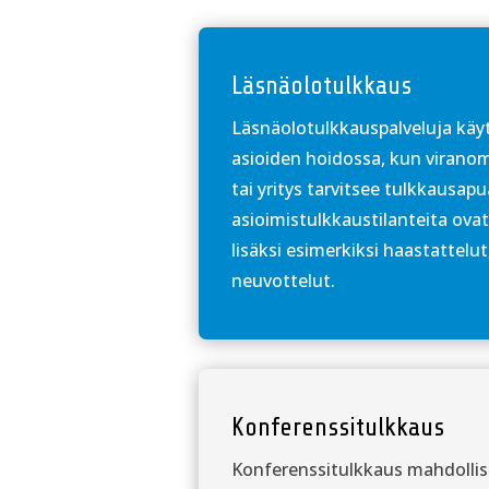
Läsnäolotulkkaus
Läsnäolotulkkauspalveluja käyt
asioiden hoidossa, kun viranom
tai yritys tarvitsee tulkkausapua
asioimistulkkaustilanteita ovat
lisäksi esimerkiksi haastattelut
neuvottelut.
Konferenssitulkkaus
Konferenssitulkkaus mahdollist