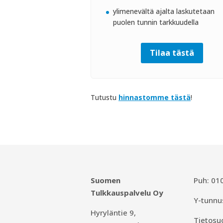
ylimenevältä ajalta laskutetaan
puolen tunnin tarkkuudella
Tilaa tästä
Tutustu
hinnastomme tästä
!
Suomen
Puh:
01
Tulkkauspalvelu Oy
Y-tunnu
Hyryläntie 9,
Tietosu