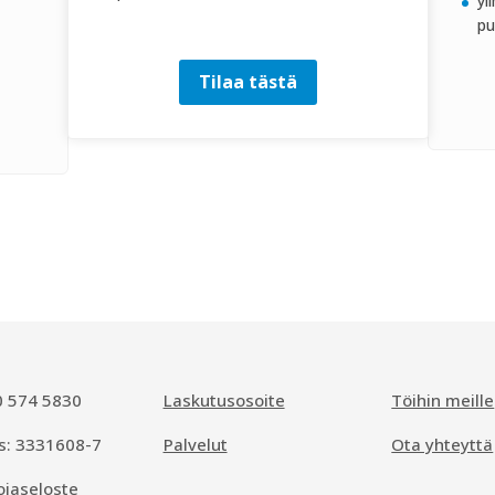
yl
pu
Tilaa tästä
0 574 5830
Laskutusosoite
Töihin meille
s: 3331608-7
Palvelut
Ota yhteyttä
ojaseloste