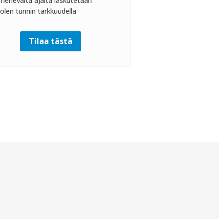
imenevältä ajalta laskutetaan
olen tunnin tarkkuudella
Tilaa tästä