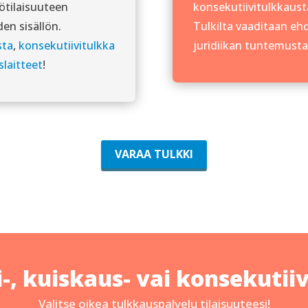
ötilaisuuteen
konsekutiivitulkkaust
en sisällön.
Tulkilta vaaditaan e
sta
,
konsekutiivitulkka
juridiikan tuntemusta
slaitteet
!
VARAA TULKKI
-, kuiskaus- vai konsekutii
Valitse oikea tulkkauspalvelu tilaisuuteesi!