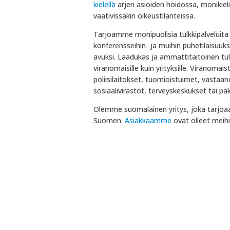
kielellä
arjen asioiden hoidossa, monikielis
vaativissakin oikeustilanteissa.
Tarjoamme monipuolisia tulkkipalveluita er
konferensseihin- ja muihin puhetilaisuuks
avuksi. Laadukas ja ammattitaitoinen tulk
viranomaisille kuin yrityksille. Viranomais
poliisilaitokset, tuomioistuimet, vastaa
sosiaalivirastot, terveyskeskukset tai pa
Olemme suomalainen yritys, joka tarjoaa
Suomen.
Asiakkaamme
ovat olleet meihin