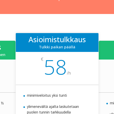
Asioimistulkkaus
s
Tulkki paikan päällä
nen
58
€
/
h
minimiveloitus yksi tunti
s ½
mi
ylimenevältä ajalta laskutetaan
puolen tunnin tarkkuudella