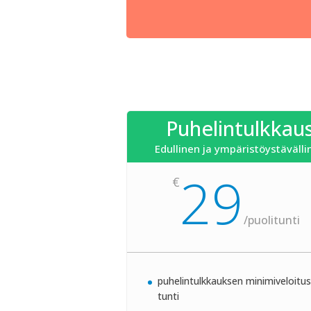
Puhelintulkkau
Edullinen ja ympäristöystävälli
29
€
/
puolitunti
puhelintulkkauksen minimiveloitu
tunti