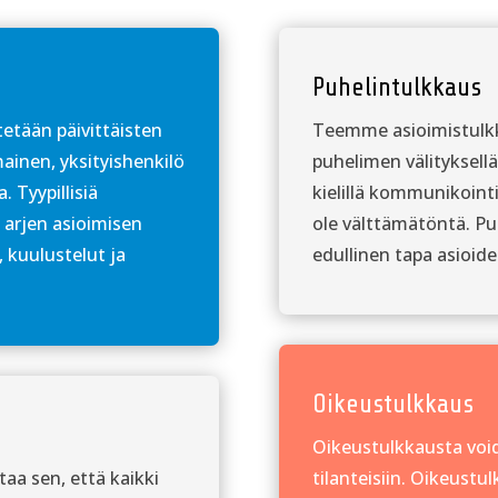
Puhelintulkkaus
etään päivittäisten
Teemme asioimistulkk
ainen, yksityishenkilö
puhelimen välityksellä
. Tyypillisiä
kielillä kommunikointi
 arjen asioimisen
ole välttämätöntä. Pu
, kuulustelut ja
edullinen tapa asioid
Oikeustulkkaus
Oikeustulkkausta voidaa
aa sen, että kaikki
tilanteisiin. Oikeustu