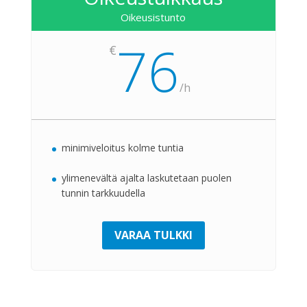
Oikeusistunto
76
€
/
h
minimiveloitus kolme tuntia
ylimenevältä ajalta laskutetaan puolen
tunnin tarkkuudella
VARAA TULKKI