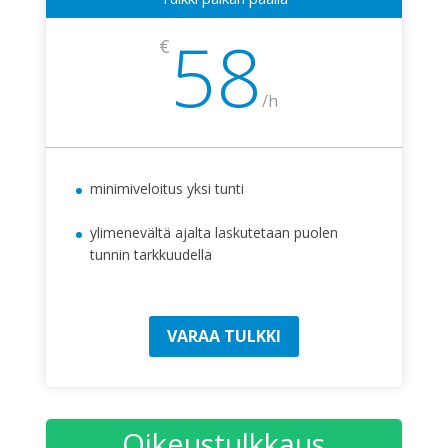
58
€
/
h
minimiveloitus yksi tunti
ylimenevältä ajalta laskutetaan puolen
tunnin tarkkuudella
VARAA TULKKI
Oikeustulkkaus