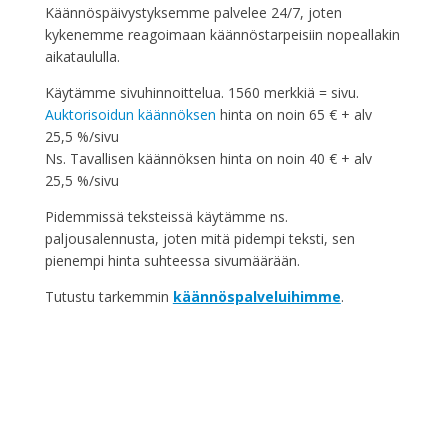
Käännöspäivystyksemme palvelee 24/7, joten
kykenemme reagoimaan käännöstarpeisiin nopeallakin
aikataululla.
Käytämme sivuhinnoittelua. 1560 merkkiä = sivu.
Auktorisoidun käännöksen
hinta on noin 65 € + alv
25,5 %/sivu
Ns. Tavallisen käännöksen hinta on noin 40 € + alv
25,5 %/sivu
Pidemmissä teksteissä käytämme ns.
paljousalennusta, joten mitä pidempi teksti, sen
pienempi hinta suhteessa sivumäärään.
Tutustu tarkemmin
käännöspalveluihimme
.