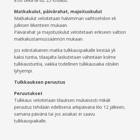
8.00 sekä la-su: 25 €/tilaus.
Matkakulut, päivärahat, majoituskulut
Matkakulut veloitetaan halvimman vaihtoehdon eli
julkisen liikenteen mukaan.
Päivärahat ja majoituskulut veloitetaan erikseen valtion
matkakustannussäännön mukaan.
Jos edestakainen matka tulkkauspaikalle kestää yli
kaksi tuntia, tilaajalta laskutetaan vähintään kolme
tulkkaustuntia, vaikka todellinen tulkkausaika olisikin
lyhyempi.
Tulkkauksen peruutus
Peruutukset
Tulkkaus veloitetaan tilauksen mukaisesti mikäli
peruutus tehdään edellisenä arkipäivänä klo 12 jälkeen,
samana päivänä tai jos asiakas ei saavu
tulkkauspaikalle.