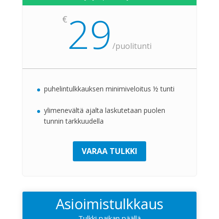
29
€
/
puolitunti
puhelintulkkauksen minimiveloitus ½ tunti
ylimenevältä ajalta laskutetaan puolen
tunnin tarkkuudella
VARAA TULKKI
Asioimistulkkaus
Tulkki paikan päällä