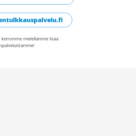
ntulkkauspalvelu.fi
in kerromme mielellämme lisää
uspalveluistamme!