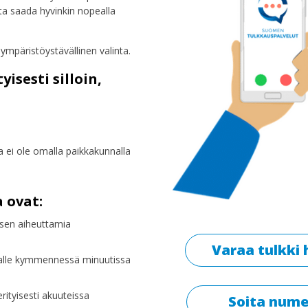
ta saada hyvinkin nopealla
ympäristöystävällinen valinta.
yisesti silloin,
ta ei ole omalla paikkakunnalla
 ovat:
sen aiheuttamia
Varaa tulkki 
 alle kymmennessä minuutissa
ityisesti akuuteissa
Soita nume