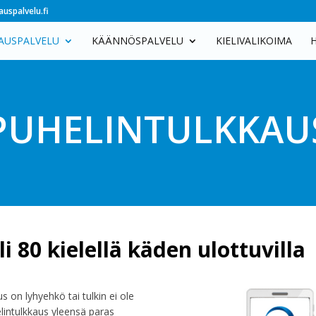
uspalvelu.fi
AUSPALVELU
KÄÄNNÖSPALVELU
KIELIVALIKOIMA
PUHELINTULKKAU
i 80 kielellä käden ulottuvilla
us on lyhyehkö tai tulkin ei ole
lintulkkaus
yleensä paras