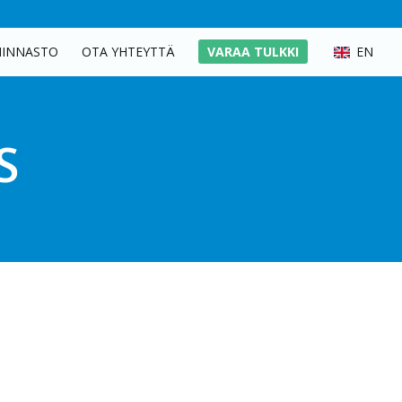
HINNASTO
OTA YHTEYTTÄ
VARAA TULKKI
EN
S