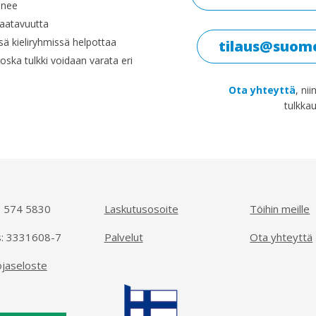
anee
saatavuutta
ssä kieliryhmissä helpottaa
tilaus@suome
koska tulkki voidaan varata eri
Ota yhteyttä
, ni
tulkka
 574 5830
Laskutusosoite
Töihin meille
s: 3331608-7
Palvelut
Ota yhteyttä
ojaseloste