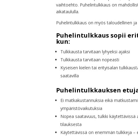
vaihtoehto.
Puhelintulkkaus on mahdollis
aikataululla.
Puhelintulkkaus on myös taloudellinen ja 
Puhelintulkkaus sopii erit
kun:
Tulkkausta tarvitaan lyhyeksi ajaksi
Tulkkausta tarvitaan nopeasti
Kyseisen kielen tai erityisalan tulkkaus
saatavilla
Puhelintulkkauksen etuja
Ei matkakustannuksia eikä matkustami
ympäristövaikutuksia
Nopea saatavuus, tulkki käytettävissä
tilauksesta
Käytettävissä on enemmän tulkkeja – er