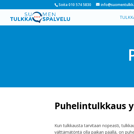
Soita 010 574 5830
info@suomentulkka
TULKK
Puhelintulkkaus yl
Kun tulkkausta tarvitaan nopeasti,
tulkka
välttämätöntä olla paikan päällä,
on
puhe