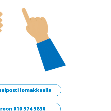
helposti lomakkeella
roon 010 574 5830