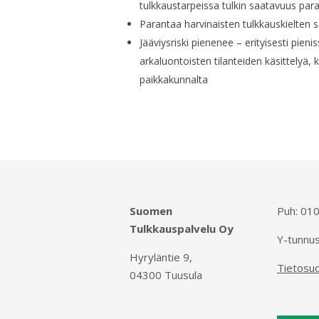
tulkkaustarpeissa tulkin saatavuus par
Parantaa harvinaisten tulkkauskielten 
Jääviysriski pienenee – erityisesti pieni
arkaluontoisten tilanteiden käsittelyä, 
paikkakunnalta
Suomen
Puh:
010
Tulkkauspalvelu Oy
Y-tunnu
Hyryläntie 9,
Tietosu
04300 Tuusula