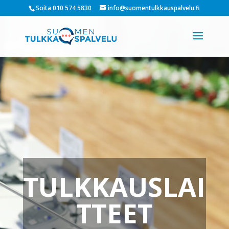
Soita 010 574 5830
info@suomentulkkauspalvelu.fi
TULKKAUSLAI
TTEET