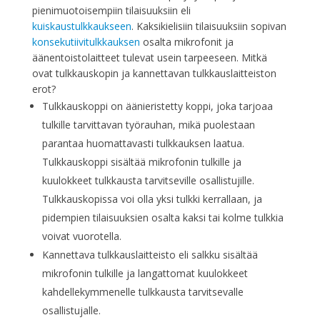
pienimuotoisempiin tilaisuuksiin eli
kuiskaustulkkaukseen
. Kaksikielisiin tilaisuuksiin sopivan
konsekutiivitulkkauksen
osalta mikrofonit ja
äänentoistolaitteet tulevat usein tarpeeseen. Mitkä
ovat tulkkauskopin ja kannettavan tulkkauslaitteiston
erot?
Tulkkauskoppi on äänieristetty koppi, joka tarjoaa
tulkille tarvittavan työrauhan, mikä puolestaan
parantaa huomattavasti tulkkauksen laatua.
Tulkkauskoppi sisältää mikrofonin tulkille ja
kuulokkeet tulkkausta tarvitseville osallistujille.
Tulkkauskopissa voi olla yksi tulkki kerrallaan, ja
pidempien tilaisuuksien osalta kaksi tai kolme tulkkia
voivat vuorotella.
Kannettava tulkkauslaitteisto eli salkku sisältää
mikrofonin tulkille ja langattomat kuulokkeet
kahdellekymmenelle tulkkausta tarvitsevalle
osallistujalle.