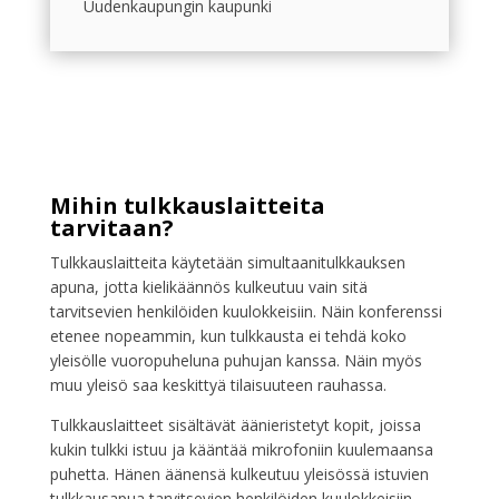
Uudenkaupungin kaupunki
Mihin tulkkauslaitteita
tarvitaan?
Tulkkauslaitteita käytetään simultaanitulkkauksen
apuna, jotta kielikäännös kulkeutuu vain sitä
tarvitsevien henkilöiden kuulokkeisiin. Näin konferenssi
etenee nopeammin, kun tulkkausta ei tehdä koko
yleisölle vuoropuheluna puhujan kanssa. Näin myös
muu yleisö saa keskittyä tilaisuuteen rauhassa.
Tulkkauslaitteet sisältävät äänieristetyt kopit, joissa
kukin tulkki istuu ja kääntää mikrofoniin kuulemaansa
puhetta. Hänen äänensä kulkeutuu yleisössä istuvien
tulkkausapua tarvitsevien henkilöiden kuulokkeisiin.