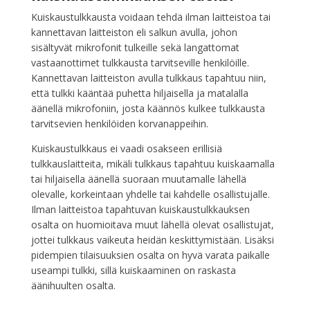
Kuiskaustulkkausta voidaan tehdä ilman laitteistoa tai
kannettavan laitteiston eli salkun avulla, johon
sisältyvät mikrofonit tulkeille sekä langattomat
vastaanottimet tulkkausta tarvitseville henkilöille.
Kannettavan laitteiston avulla tulkkaus tapahtuu niin,
että tulkki kääntää puhetta hiljaisella ja matalalla
äänellä mikrofoniin, josta käännös kulkee tulkkausta
tarvitsevien henkilöiden korvanappeihin.
Kuiskaustulkkaus ei vaadi osakseen erillisiä
tulkkauslaitteita, mikäli tulkkaus tapahtuu kuiskaamalla
tai hiljaisella äänellä suoraan muutamalle lähellä
olevalle, korkeintaan yhdelle tai kahdelle osallistujalle.
Ilman laitteistoa tapahtuvan kuiskaustulkkauksen
osalta on huomioitava muut lähellä olevat osallistujat,
jottei tulkkaus vaikeuta heidän keskittymistään. Lisäksi
pidempien tilaisuuksien osalta on hyvä varata paikalle
useampi tulkki, sillä kuiskaaminen on raskasta
äänihuulten osalta.