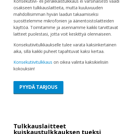
Konsekutiivi- eli peräkkäistulkkaus ei varsinaisesti vaadi
osakseen tulkkauslaitteita, mutta kuuluvuuden
mahdollisimman hyvän laadun takaamiseksi
suosittelemme mikrofonien ja äänentoistolaitteiden
käyttöä. Toimitamme ja asennamme kaikki tarvittavat
laitteet puolestasi, jotta voit keskittyä olennaiseen.
Konsekutiivitulkkaukselle tulee varata kaksinkertainen
aika, sillä kaikki puheet tapahtuvat kaksi kertaa.
Konsekutiivitulkkaus
on oikea valinta kaksikielisiin
kokouksiin!
PYYDÄ TARJOUS
Tulkkauslaitteet
kuiskaustulkkauksen tueksi