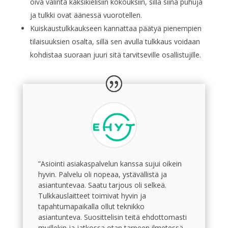
oiva valinta kaksikielisiin kokouksiin, sillä siinä puhuja
ja tulkki ovat äänessä vuorotellen.
Kuiskaustulkkaukseen kannattaa päätyä pienempien
tilaisuuksien osalta, sillä sen avulla tulkkaus voidaan
kohdistaa suoraan juuri sitä tarvitseville osallistujille.
”Asiointi asiakaspalvelun kanssa sujui oikein
hyvin. Palvelu oli nopeaa, ystävällistä ja
asiantuntevaa. Saatu tarjous oli selkeä.
Tulkkauslaitteet toimivat hyvin ja
tapahtumapaikalla ollut teknikko
asiantunteva. Suosittelisin teitä ehdottomasti
muillekin ja jatkossa otan tarpeen ilmetessä