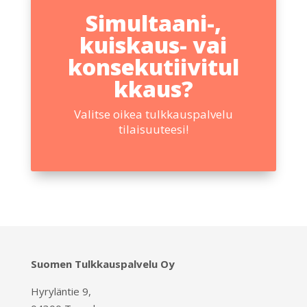
Simultaani-,
kuiskaus- vai
konsekutiivitul
kkaus?
Valitse oikea tulkkauspalvelu
tilaisuuteesi!
Suomen Tulkkauspalvelu Oy
Hyryläntie 9,