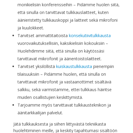
monikielisiin konferensseihin – Pidämme huolen siitä,
että sinulla on tarvittavat tulkkauslaitteet, kuten
äänieristetty tulkkauskoppi ja laitteet sekä mikrofoni
ja kuulokkeet.
Tarvitset ammattitaitoista
konsekutiivitulkkausta
vuorovaikutuksellisiin, kaksikielisiin kokouksiin –
Huolehdimme siitä, että sinulla on käytössäsi
tarvittavat mikrofonit ja äänentoistolaitteet.
Tarvitset yksilöllistä
kuiskaustulkkausta
pienempiin
tilaisuuksiin – Pidämme huolen, että sinulla on
tarvittavat mikrofonit ja vastaanottimet sisältävä
salkku, sekä varmistamme, ettei tulkkaus häiritse
muiden osallistujien keskittymistä.
Tarjoamme myös tarvittavat tulkkausteknikon ja
äänitarkkailijan palvelut.
Jätä tulkkauksesta ja siihen liittyvästä tekniikasta
huolehtiminen meille, ja keskity tapahtumasi sisältöön