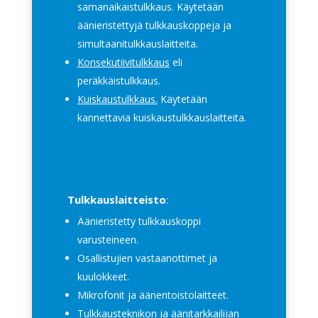
samanaikaistulkkaus. Käytetään
äänieristettyjä tulkkauskoppeja ja
simultaanitulkkauslaitteita.
Konsekutiivitulkkaus
eli
peräkkäistulkkaus.
Kuiskaustulkkaus.
Käytetään
kannettavia kuiskaustulkkauslaitteita
.
Tulkkauslaitteisto
:
Äänieristetty tulkkauskoppi
varusteineen.
Osallistujien vastaanottimet ja
kuulokkeet.
Mikrofonit ja äänentoistolaitteet.
Tulkkausteknikon ja äänitarkkailijan