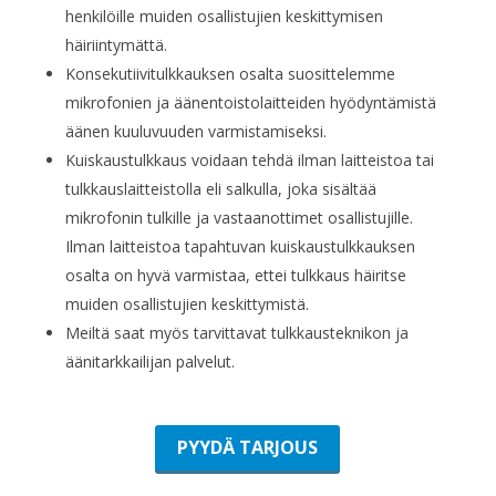
henkilöille muiden osallistujien keskittymisen
häiriintymättä.
Konsekutiivitulkkauksen osalta suosittelemme
mikrofonien ja äänentoistolaitteiden hyödyntämistä
äänen kuuluvuuden varmistamiseksi.
Kuiskaustulkkaus voidaan tehdä ilman laitteistoa tai
tulkkauslaitteistolla eli salkulla, joka sisältää
mikrofonin tulkille ja vastaanottimet osallistujille.
Ilman laitteistoa tapahtuvan kuiskaustulkkauksen
osalta on hyvä varmistaa, ettei tulkkaus häiritse
muiden osallistujien keskittymistä.
Meiltä saat myös tarvittavat tulkkausteknikon ja
äänitarkkailijan palvelut.
PYYDÄ TARJOUS