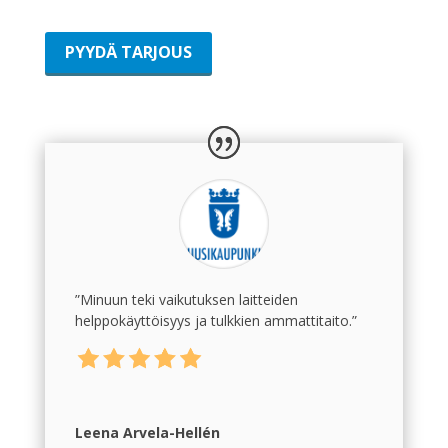
PYYDÄ TARJOUS
”Minuun teki vaikutuksen l
aitteiden
helppokäyttöisyys ja tulkkien ammattitaito.
”
Leena Arvela-Hellén