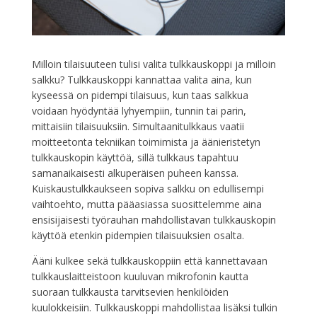
Milloin tilaisuuteen tulisi valita tulkkauskoppi ja milloin
salkku? Tulkkauskoppi kannattaa valita aina, kun
kyseessä on pidempi tilaisuus, kun taas salkkua
voidaan hyödyntää lyhyempiin, tunnin tai parin,
mittaisiin tilaisuuksiin. Simultaanitulkkaus vaatii
moitteetonta tekniikan toimimista ja äänieristetyn
tulkkauskopin käyttöä, sillä tulkkaus tapahtuu
samanaikaisesti alkuperäisen puheen kanssa.
Kuiskaustulkkaukseen sopiva salkku on edullisempi
vaihtoehto, mutta pääasiassa suosittelemme aina
ensisijaisesti työrauhan mahdollistavan tulkkauskopin
käyttöä etenkin pidempien tilaisuuksien osalta.
Ääni kulkee sekä tulkkauskoppiin että kannettavaan
tulkkauslaitteistoon kuuluvan mikrofonin kautta
suoraan tulkkausta tarvitsevien henkilöiden
kuulokkeisiin. Tulkkauskoppi mahdollistaa lisäksi tulkin