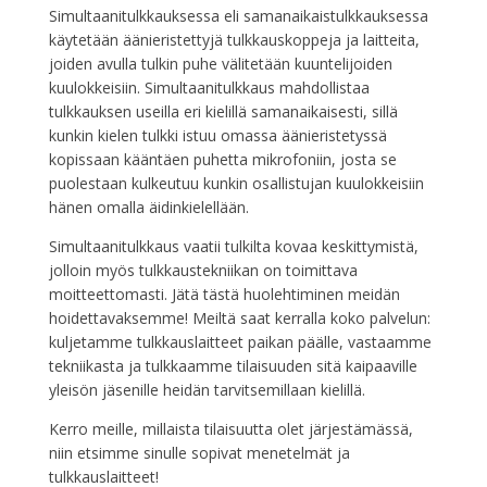
Simultaanitulkkauksessa eli samanaikaistulkkauksessa
käytetään äänieristettyjä tulkkauskoppeja ja laitteita,
joiden avulla tulkin puhe välitetään kuuntelijoiden
kuulokkeisiin. Simultaanitulkkaus mahdollistaa
tulkkauksen useilla eri kielillä samanaikaisesti, sillä
kunkin kielen tulkki istuu omassa äänieristetyssä
kopissaan kääntäen puhetta mikrofoniin, josta se
puolestaan kulkeutuu kunkin osallistujan kuulokkeisiin
hänen omalla äidinkielellään.
Simultaanitulkkaus vaatii tulkilta kovaa keskittymistä,
jolloin myös tulkkaustekniikan on toimittava
moitteettomasti. Jätä tästä huolehtiminen meidän
hoidettavaksemme! Meiltä saat kerralla koko palvelun:
kuljetamme tulkkauslaitteet paikan päälle, vastaamme
tekniikasta ja tulkkaamme tilaisuuden sitä kaipaaville
yleisön jäsenille heidän tarvitsemillaan kielillä.
Kerro meille, millaista tilaisuutta olet järjestämässä,
niin etsimme sinulle sopivat menetelmät ja
tulkkauslaitteet!