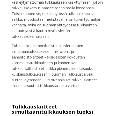
keskeytymättömän tulkkaukseen keskittymisen, jolloin
tulkkauskokemus pääsee toden teolla loistoonsa.
Toisin sanoen se, onko käytössä tulkkauskoppi vai
salkku, muodostaa merkittävän eron tulkin työrauhan
kannalta, mikä on suoraan yhteydessä tulkkauksen
laatuun ja sitä kautta myös yleisön
tulkkauskokemukseen.
Tulkkauskoppi monikielisten konferenssien
simultaanitulkkaukseen, mikrofonit ja
äänentoistolaitteet kaksikielisten kokousten
konsekutiivitulkkaukseen ja kannettava
tulkkauslaitteisto eli salkku pienempien tilaisuuksien
kuiskaustulkkaukseen – Suomen Tulkkauspalvelu
auttaa löytämään juuri oikeanlaiset tulkkauslaitteet
sinun tilaisuutesi tulkkaustarpeita varten!
Tulkkauslaitteet
simultaanitulkkauksen tueksi