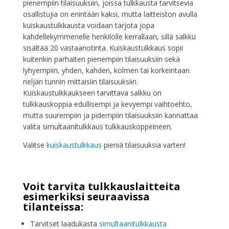
pienempiin tilaisuuksiin, joissa tulkkausta tarvitsevia
osallistujia on enintään kaksi, mutta laitteiston avulla
kuiskaustulkkausta voidaan tarjota jopa
kahdellekymmenelle henkilölle kerrallaan, sillä salkku
sisältää 20 vastaanotinta. Kuiskaustulkkaus sopii
kuitenkin parhaiten pienempiin tilaisuuksiin sekä
lyhyempiin, yhden, kahden, kolmen tai korkeintaan
neljän tunnin mittaisiin tilaisuuksiin.
Kuiskaustulkkaukseen tarvittava salkku on
tulkkauskoppia edullisempi ja kevyempi vaihtoehto,
mutta suurempiin ja pidempiin tilaisuuksiin kannattaa
valita simultaanitulkkaus tulkkauskoppeineen.
Valitse
kuiskaustulkkaus
pieniä tilaisuuksia varten!
Voit tarvita tulkkauslaitteita
esimerkiksi seuraavissa
tilanteissa:
Tarvitset laadukasta
simultaanitulkkausta