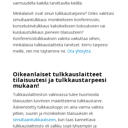
varmuudella kaikilla tarvittavilla kielillä.
Minkälaiset ovat sinun tulkkaustarpeesi? Onko valintasi
simultaanitulkkaus monikieliseen konferenssiin,
konsekutiivitulkkaus kaksikieliseen kokoukseen vai
kuiskaustulkkaus pieneen tilaisuuteen?
Konferenssitulkkauksen valinta vaikuttaa siihen,
minkälaisia tulkkauslaitteita tarvitset. Kerro tarpeesi
meille, niin me täytämme ne.
Ota yhteyttä
.
Oikeanlaiset tulkkauslaitteet
tilaisuutesi ja tulkkaustarpeesi
mukaan!
Tulkkauslaitteiston valinnassa tulee huomioida
tilaisuuden luonteen määrittelemä tulkkaustarve.
Äänieristetty tulkkauskoppi on aina varma valinta
pitkiin, suuriin ja monikielisiin tilaisuuksiin eli
simultaanitulkkaukseen
, kun taas kannettava
tulkkauslaitteisto eli salkku sopii lyhyempiin ja