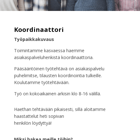
Koordinaattori
Työpaikkakuvaus
Toimintamme kasvaessa haemme
asiakaspalveluhenkistä koordinaattoria.
Pääsääntöinen työtehtävä on asiakaspalvelu
puhelimitse, tilausten koordinointia tulkeille.
Koulutamme työtehtävään.
Työ on kokoaikainen arkisin klo 8-16 välillä.
Haethan tehtävään pikaisesti, sillä aloitamme
haastattelut heti sopivan
henkilön löydyttyä!
Miksi hakea meille töihin?