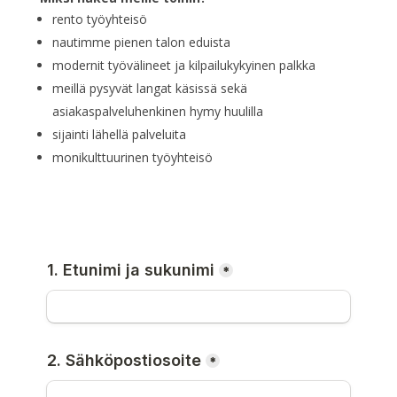
rento työyhteisö
nautimme pienen talon eduista
modernit työvälineet ja kilpailukykyinen palkka
meillä pysyvät langat käsissä sekä
asiakaspalveluhenkinen hymy huulilla
sijainti lähellä palveluita
monikulttuurinen työyhteisö