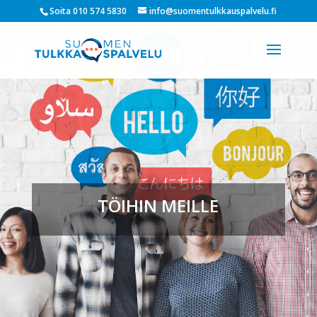
Soita 010 574 5830
info@suomentulkkauspalvelu.fi
TÖIHIN MEILLE