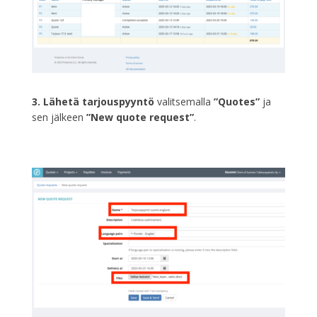
3. Lähetä tarjouspyyntö
valitsemalla
”Quotes”
ja
sen jälkeen
”New quote request”
.