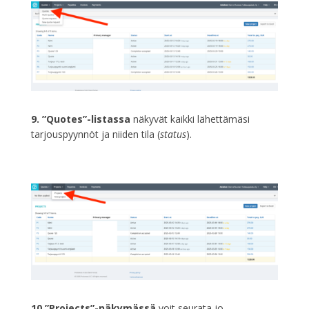
9. ”Quotes”-listassa
näkyvät kaikki lähettämäsi
tarjouspyynnöt ja niiden tila (
status
).
10.”Projects”-näkymässä
voit seurata jo