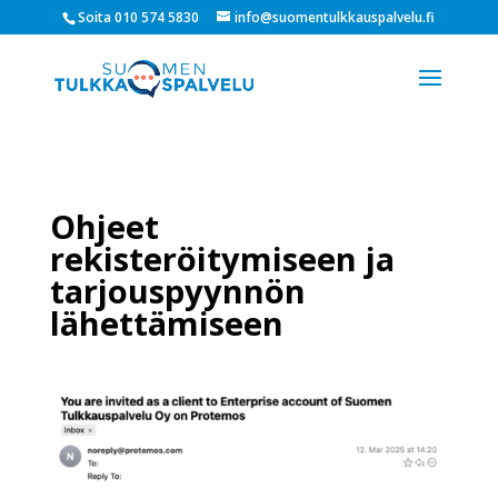
Soita 010 574 5830
info@suomentulkkauspalvelu.fi
Ohjeet
rekisteröitymiseen ja
tarjouspyynnön
lähettämiseen