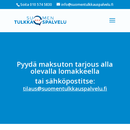
Soita 010 574 5830
info@suomentulkkauspalvelu.fi
Pyydä maksuton tarjous alla
olevalla lomakkeella
tai sähköpostitse:
tilaus@suomentulkkauspalvelu.fi