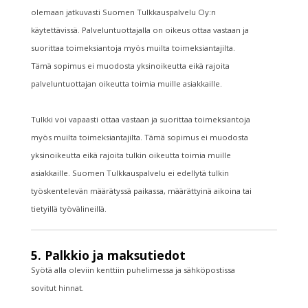
olemaan jatkuvasti Suomen Tulkkauspalvelu Oy:n
käytettävissä. Palveluntuottajalla on oikeus ottaa vastaan ja
suorittaa toimeksiantoja myös muilta toimeksiantajilta.
Tämä sopimus ei muodosta yksinoikeutta eikä rajoita
palveluntuottajan oikeutta toimia muille asiakkaille.
Tulkki voi vapaasti ottaa vastaan ja suorittaa toimeksiantoja
myös muilta toimeksiantajilta. Tämä sopimus ei muodosta
yksinoikeutta eikä rajoita tulkin oikeutta toimia muille
asiakkaille. Suomen Tulkkauspalvelu ei edellytä tulkin
työskentelevän määrätyssä paikassa, määrättyinä aikoina tai
tietyillä työvälineillä.
5. Palkkio ja maksutiedot
Syötä alla oleviin kenttiin puhelimessa ja sähköpostissa
sovitut hinnat.