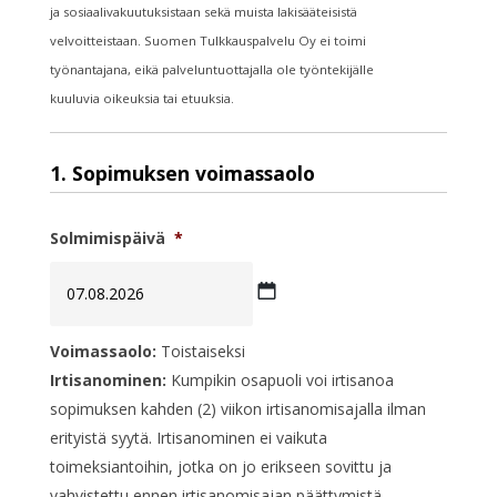
ja sosiaalivakuutuksistaan sekä muista lakisääteisistä
velvoitteistaan. Suomen Tulkkauspalvelu Oy ei toimi
työnantajana, eikä palveluntuottajalla ole työntekijälle
kuuluvia oikeuksia tai etuuksia.
1. Sopimuksen voimassaolo
Solmimispäivä
*
PP
Voimassaolo:
Toistaiseksi
dot
Irtisanominen:
Kumpikin osapuoli voi irtisanoa
KK
sopimuksen kahden (2) viikon irtisanomisajalla ilman
dot
erityistä syytä. Irtisanominen ei vaikuta
VVVV
toimeksiantoihin, jotka on jo erikseen sovittu ja
vahvistettu ennen irtisanomisajan päättymistä.