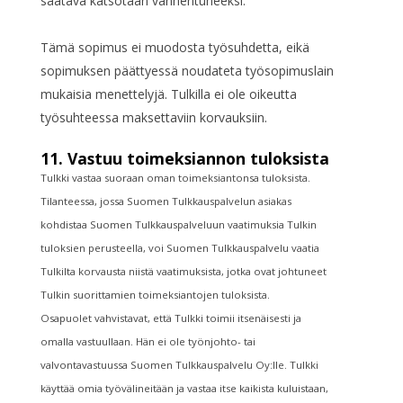
saatava katsotaan vanhentuneeksi.
Tämä sopimus ei muodosta työsuhdetta, eikä
sopimuksen päättyessä noudateta työsopimuslain
mukaisia menettelyjä. Tulkilla ei ole oikeutta
työsuhteessa maksettaviin korvauksiin.
11. Vastuu toimeksiannon tuloksista
Tulkki vastaa suoraan oman toimeksiantonsa tuloksista.
Tilanteessa, jossa Suomen Tulkkauspalvelun asiakas
kohdistaa Suomen Tulkkauspalveluun vaatimuksia Tulkin
tuloksien perusteella, voi Suomen Tulkkauspalvelu vaatia
Tulkilta korvausta niistä vaatimuksista, jotka ovat johtuneet
Tulkin suorittamien toimeksiantojen tuloksista.
Osapuolet vahvistavat, että Tulkki toimii itsenäisesti ja
omalla vastuullaan. Hän ei ole työnjohto- tai
valvontavastuussa Suomen Tulkkauspalvelu Oy:lle. Tulkki
käyttää omia työvälineitään ja vastaa itse kaikista kuluistaan,