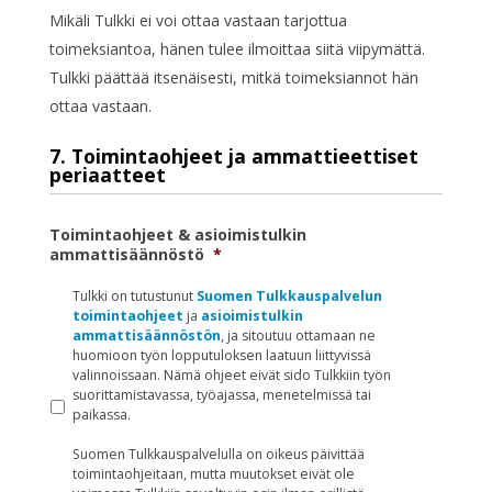
Mikäli Tulkki ei voi ottaa vastaan tarjottua
toimeksiantoa, hänen tulee ilmoittaa siitä viipymättä.
Tulkki päättää itsenäisesti, mitkä toimeksiannot hän
ottaa vastaan.
7. Toimintaohjeet ja ammattieettiset
periaatteet
Toimintaohjeet & asioimistulkin
ammattisäännöstö
*
Tulkki on tutustunut
Suomen Tulkkauspalvelun
toimintaohjeet
ja
asioimistulkin
ammattisäännöstön
, ja sitoutuu ottamaan ne
huomioon työn lopputuloksen laatuun liittyvissä
valinnoissaan. Nämä ohjeet eivät sido Tulkkiin työn
suorittamistavassa, työajassa, menetelmissä tai
paikassa.
Suomen Tulkkauspalvelulla on oikeus päivittää
toimintaohjeitaan, mutta muutokset eivät ole