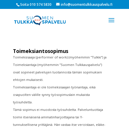
Soita 010 574 5830
info@suomentulkkauspalvelu.fi
Toimeksiantosopimus
Toimeksisaaja (performer of work) (myöhemmin ”Tulkki”) ja
Toimeksiantaja (myöhemmin ”Suomen Tulkkauspalvelu”)
ovat sopineet palvelujen tuotannosta tämän sopimuksen
ehtojen mukaisesti.
Toimeksiantaja ei ole toimeksisaajan työnantaja, eikä
osapuolten välille synny työsopimuslain mukaista
työsuhdetta.
Tämä sopimus ei muodosta työsuhdetta. Palveluntuottaja
toimii itsenäisenä ammatinharjoittajana tai Y-
tunnuksellisena yrittäjänä. Hän vastaa itse veroistaan, eläke-