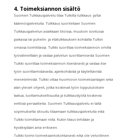
4. Toimeksiannon sisältö
Suomen Tulkkauspalvelu tilaa Tulkilta tulkkaus- ja/tai
käännöspalveluita. Tulkkaus suoritetaan Suomen
Tulkkauspalvelun asiakkaan tiloissa, muutoin sovitussa
paikassa tai puhelin- ja etätulkkauksen kohdalla Tulkin
omassa toimitilassa. Tulkki suorittaa toimeksiannon omilla
työvälineillään ja vastaa palvelun suorittamisesta Suomen
Tulkki suorittaa toimeksiannon itsenäisesti ja vastaa itse
työn suorittamistavasta, ajankohdasta ja käytettävistä
menetelmistä. Tulkki ottaa huomioon toimeksiantajan sekä
alan yleiset ohjeet, jotka koskevat työn lopputuloksen
laatua, luottamuksellisuutta ja tulkkaustyötä koskevia
eettisiä periaatteita. Suomen Tulkkauspalvelu ei tällä
sopimuksella sitoudu tilaamaan tulkkauspalveluita eikä
Tulkki toimittamaan niitä. Kukin tilaus tehdään ja
hyväksytään aina erikseen.
Tulkki toimii toimeksiantokohtaisesti eikä ole velvollinen