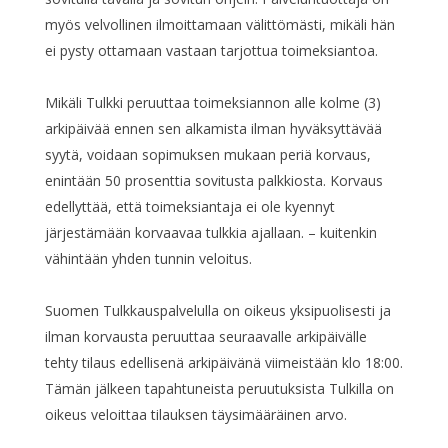
myös velvollinen ilmoittamaan välittömästi, mikäli hän
ei pysty ottamaan vastaan tarjottua toimeksiantoa.
Mikäli Tulkki peruuttaa toimeksiannon alle kolme (3)
arkipäivää ennen sen alkamista ilman hyväksyttävää
syytä, voidaan sopimuksen mukaan periä korvaus,
enintään 50 prosenttia sovitusta palkkiosta. Korvaus
edellyttää, että toimeksiantaja ei ole kyennyt
järjestämään korvaavaa tulkkia ajallaan. – kuitenkin
vähintään yhden tunnin veloitus.
Suomen Tulkkauspalvelulla on oikeus yksipuolisesti ja
ilman korvausta peruuttaa seuraavalle arkipäivälle
tehty tilaus edellisenä arkipäivänä viimeistään klo 18:00.
Tämän jälkeen tapahtuneista peruutuksista Tulkilla on
oikeus veloittaa tilauksen täysimääräinen arvo.