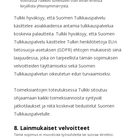
voimassa Tulkkiin soveltuvin osin ilman erillistä
kirjallista yhteisymmärrystä.
Tulkki hyväksyy, että Suomen Tulkkauspalvelu
käsittelee asiakkaidensa antamia tulkkauspalvelua
koskevia palautteita. Tulkki hyväksyy, että Suomen
Tulkkauspalvelu käsittelee Tulkin henkilötietoja EU:n
tietosuoja-asetuksen (GDPR) ehtojen mukaisesti siinä
laajuudessa, joka on tarpeellista tämän sopimuksen
velvoitteiden täyttämiseksi sekä Suomen
Tulkkauspalvelun oikeutetun edun turvaamiseksi.
Toimeksiantojen toteutuksessa Tulkki sitoutuu
ohjaamaan kaikki toimeksiannoista syntyvät
jatkotilaukset ja niitä koskevat tiedustelut Suomen
Tulkkauspalvelulle.
8. Lainmukaiset velvoitteet
Tämä sopimus ei muodosta työsuhdetta tai suoraa direktio-