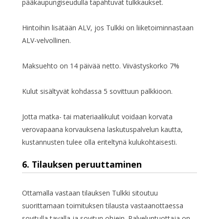
pääkaupungiseudulla tapahtuvat tulkkaukset.
Hintoihin lisätään ALV, jos Tulkki on liiketoiminnastaan
ALV-velvollinen.
Maksuehto on 14 päivää netto. Viivästyskorko 7%
Kulut sisältyvät kohdassa 5 sovittuun palkkioon.
Jotta matka- tai materiaalikulut voidaan korvata
verovapaana korvauksena laskutuspalvelun kautta,
kustannusten tulee olla eriteltynä kulukohtaisesti.
6. Tilauksen peruuttaminen
Ottamalla vastaan tilauksen Tulkki sitoutuu
suorittamaan toimituksen tilausta vastaanottaessa
sovitulla tavalla ja sovitun ohjein. Palveluntuottaja on