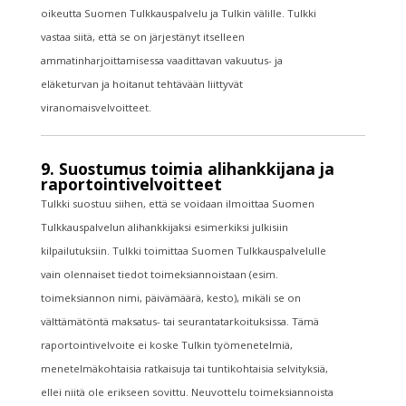
oikeutta Suomen Tulkkauspalvelu ja Tulkin välille. Tulkki
vastaa siitä, että se on järjestänyt itselleen
ammatinharjoittamisessa vaadittavan vakuutus- ja
eläketurvan ja hoitanut tehtävään liittyvät
viranomaisvelvoitteet.
9. Suostumus toimia alihankkijana ja
raportointivelvoitteet
Tulkki suostuu siihen, että se voidaan ilmoittaa Suomen
Tulkkauspalvelun alihankkijaksi esimerkiksi julkisiin
kilpailutuksiin. Tulkki toimittaa Suomen Tulkkauspalvelulle
vain olennaiset tiedot toimeksiannoistaan (esim.
toimeksiannon nimi, päivämäärä, kesto), mikäli se on
välttämätöntä maksatus- tai seurantatarkoituksissa. Tämä
raportointivelvoite ei koske Tulkin työmenetelmiä,
menetelmäkohtaisia ratkaisuja tai tuntikohtaisia selvityksiä,
ellei niitä ole erikseen sovittu. Neuvottelu toimeksiannoista