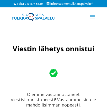
Soita 010 574 5830
info@suomentulkkauspalvelu.fi
Viestin lähetys onnistui
Olemme vastaanottaneet
viestisi onnistuneesti! Vastaamme sinulle
mahdollisimman nopeasti.